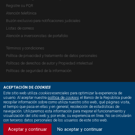
Cafetero, III trimestre de 2020
Registre su PQR
Atención telefónica
Publicación |
VIERNES, 4 DE DICIEMBRE DE 2020
Durante el tercer trimestre de 2020 la economía del Eje
Buzón exclusivo para notificaciones judiciales
Cafetero registró un crecimiento anual en varios de los
Listas de correos
indicadores de seguimiento, recuperándose de los
Atención a inversionistas de portafolio
resultados desfavorables del trimestre anterior. Presentó
Términos y condiciones
un aumento la actividad industrial y el sector transporte,
Política de privacidad y tratamiento de datos personales
particularmente en...
Políticas de derechos de autor y Propiedad intelectual
Políticas de seguridad de la información
Mapa del sitio
Boletín Económico Regional:
ACEPTACIÓN DE
COOKIES
Este sitio web utiliza
cookies
esenciales para optimizar la experiencia de
EjeCafetero, II trimestre de 2020
usuario. Al aceptar nuestra
política de
cookies
, el Banco de la República puede
recopilar información sobre como utiliza nuestro sitio web, qué páginas visita,
NUESTRAS REDES SOCIALES:
Publicación |
VIERNES, 4 DE SEPTIEMBRE DE 2020
el tiempo que pasa en ellas y en general, recolección de estadísticas de
La economía del Eje Cafetero decayó en el segundo
navegación. Utilizaremos esta información para mejorar el funcionamiento y
visualización del sitio web y, por ende, su experiencia en línea. No se circularán
trimestre de 2020, frente al mismo período del año
con terceros datos personales de los usuarios de este sitio web.
anterior, por efecto del descenso en diferentes
Aceptar y continuar
No aceptar y continuar
actividades, como la producción industrial, las ventas del