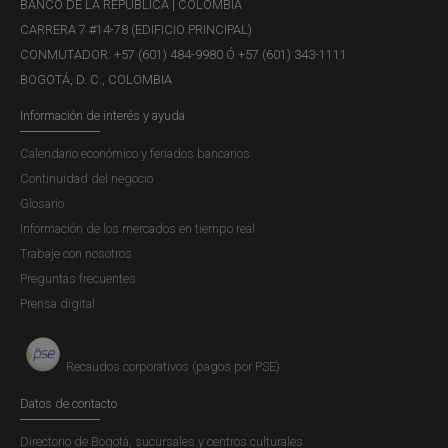
BANCO DE LA REPÚBLICA | COLOMBIA
industrial, las exportaciones y las importaciones,
CARRERA 7 #14-78 (EDIFICIO PRINCIPAL)
principalmente de...
CONMUTADOR: +57 (601) 484-9980 Ó +57 (601) 343-1111
BOGOTÁ, D. C., COLOMBIA
Información de interés y ayuda
Boletín Económico Regional:
Calendario económico y feriados bancarios
EjeCafetero, IV trimestre de 2020
Continuidad del negocio
Publicación |
LUNES, 8 DE MARZO DE 2021
Glosario
La región Eje Cafetero tuvo un comportamiento favorable
Información de los mercados en tiempo real
en la mayoría de las actividades económicas durante el
Trabaje con nosotros
cuarto trimestre de 2020. Se destacaron los incrementos
Preguntas frecuentes
anuales en la producción industrial y en comercio exterior,
Prensa digital
donde sobresalieron las ventas de otros productos
diferentes a café....
Recaudos corporativos (pagos por PSE)
Datos de contacto
Boletín Económico Regional: Eje
Directorio de Bogotá, sucursales y centros culturales