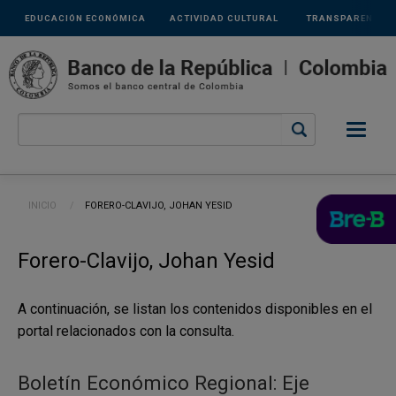
Links
Pasar al contenido principal
EDUCACIÓN ECONÓMICA
ACTIVIDAD CULTURAL
TRANSPARENCIA
secundarios
Ruta de navegación
INICIO
CURRENT:
FORERO-CLAVIJO, JOHAN YESID
Forero-Clavijo, Johan Yesid
A continuación, se listan los contenidos disponibles en el
portal relacionados con la consulta.
Boletín Económico Regional: Eje