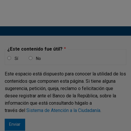
regulada, las exportaciones manufactureras y las
importaciones de materia...
Boletín Económico Regional:
EjeCafetero, III trimestre de 2021
¿Este contenido fue útil?
Publicación |
VIERNES, 3 DE DICIEMBRE DE 2021
Sí
No
En el tercer trimestre de 2021 buena parte de la actividad
económica del Eje Cafetero tuvo incremento anual frente
Este espacio está dispuesto para conocer la utilidad de los
al mismo período del año anterior. Se destacó la
contenidos que componen esta página. Si tiene alguna
producción y las ventas reales de la industria, el consumo
sugerencia, petición, queja, reclamo o felicitación que
de energía no regulada y el transporte; así como en
desee registrar ante el Banco de la República, sobre la
comercio el balance...
información que está consultando hágalo a
través del
Sistema de Atención a la Ciudadanía
.
Boletín Económico Regional: