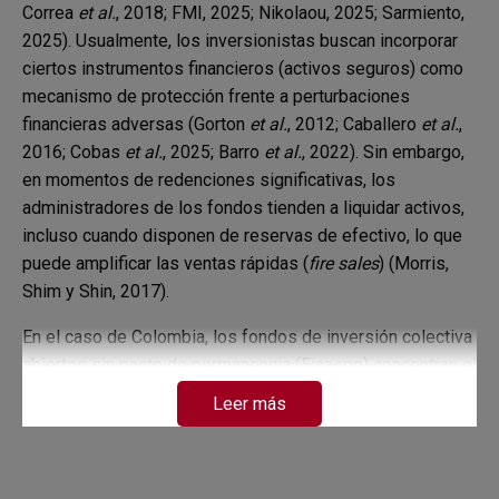
Correa
et al.
, 2018; FMI, 2025; Nikolaou, 2025; Sarmiento,
2025). Usualmente, los inversionistas buscan incorporar
ciertos instrumentos financieros (activos seguros) como
mecanismo de protección frente a perturbaciones
financieras adversas (Gorton
et al.
, 2012; Caballero
et al.
,
2016; Cobas
et al.
, 2025; Barro
et al.
, 2022). Sin embargo,
en momentos de redenciones significativas, los
administradores de los fondos tienden a liquidar activos,
incluso cuando disponen de reservas de efectivo, lo que
puede amplificar las ventas rápidas (
fire sales
) (Morris,
Shim y Shin, 2017).
En el caso de Colombia, los fondos de inversión colectiva
abiertos sin pacto de permanencia (Ficaspp) concentran el
60 % de los activos de los fondos de inversión colectiva,
Leer más
equivalente a COP 128 billones (b), y mantienen alrededor
del 60 % de su portafolio en certificados de depósito a
término (CDT) emitidos por los bancos, 25 % en efectivo,