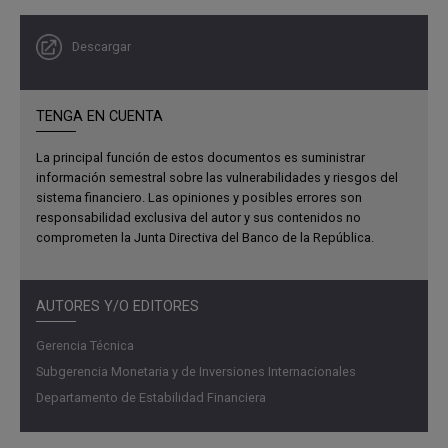
8 % en TES y el restante en otros activos. La mayor
tenencia de CDT en los portafolios de los Ficaspp ha
Descargar
generado una interdependencia significativa entre las
inversiones de estos fondos y los depósitos de los
bancos, con implicaciones sobre la oferta de crédito y el
TENGA EN CUENTA
fondeo de los bancos en periodos de estrés (Müller
et al.
,
2025). En este recuadro se presentan los resultados de
La principal función de estos documentos es suministrar
información semestral sobre las vulnerabilidades y riesgos del
un estudio en desarrollo (Aldasoro
et al.
, 2025) que
sistema financiero. Las opiniones y posibles errores son
emplea información granular del portafolio de inversiones
responsabilidad exclusiva del autor y sus contenidos no
de los Ficaspp monetarios y balanceados para analizar la
comprometen la Junta Directiva del Banco de la República.
sensibilidad de su demanda por CDT ante cambios en los
precios de mercado, los aportes netos de los
inversionistas, las características del fondo y las
AUTORES Y/O EDITORES
condiciones macrofinancieras.
Gerencia Técnica
Subgerencia Monetaria y de Inversiones Internacionales
Departamento de Estabilidad Financiera