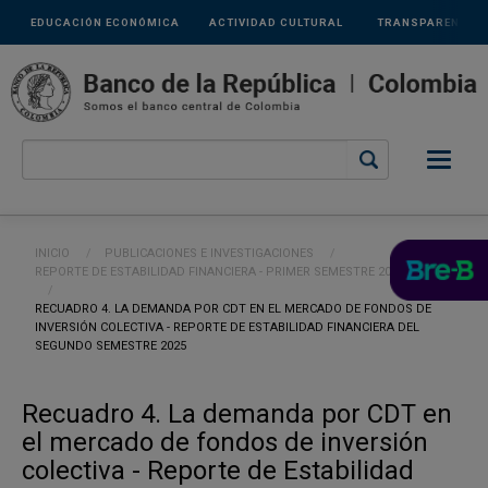
Links
Pasar al contenido principal
EDUCACIÓN ECONÓMICA
ACTIVIDAD CULTURAL
TRANSPARENCIA
secundarios
Ruta de navegación
INICIO
PUBLICACIONES E INVESTIGACIONES
REPORTE DE ESTABILIDAD FINANCIERA - PRIMER SEMESTRE 2026
CURRENT:
RECUADRO 4. LA DEMANDA POR CDT EN EL MERCADO DE FONDOS DE
INVERSIÓN COLECTIVA - REPORTE DE ESTABILIDAD FINANCIERA DEL
SEGUNDO SEMESTRE 2025
Recuadro 4. La demanda por CDT en
el mercado de fondos de inversión
colectiva - Reporte de Estabilidad