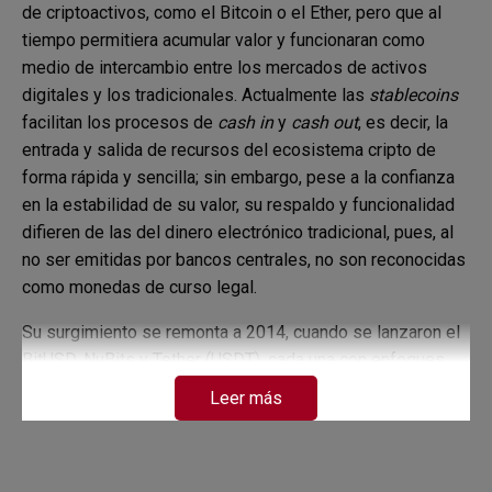
de criptoactivos, como el Bitcoin o el Ether, pero que al
tiempo permitiera acumular valor y funcionaran como
medio de intercambio entre los mercados de activos
digitales y los tradicionales. Actualmente las
stablecoins
facilitan los procesos de
cash in
y
cash out
, es decir, la
entrada y salida de recursos del ecosistema cripto de
forma rápida y sencilla; sin embargo, pese a la confianza
en la estabilidad de su valor, su respaldo y funcionalidad
difieren de las del dinero electrónico tradicional, pues, al
no ser emitidas por bancos centrales, no son reconocidas
como monedas de curso legal.
Su surgimiento se remonta a 2014, cuando se lanzaron el
BitUSD, NuBits y Tether (USDT), cada una con enfoques
distintos para mantener su valor estable. De estas, el
Leer más
mecanismo más innovador fue el del USDT, el cual
consistía en mantener un dólar estadounidense (USD) en
reserva por cada unidad de USDT, lo que garantizaba un