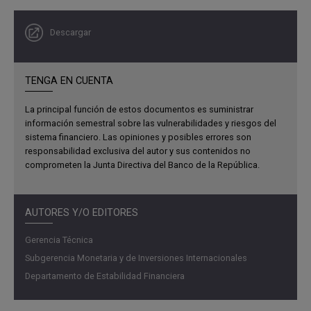
respaldo directo y equivalente al valor en circulación de la
stablecoin
con moneda fiduciaria.
Descargar
La transparencia y simplicidad del mecanismo de
estabilización del USDT permitieron que este activo se
TENGA EN CUENTA
consolidara como la
stablecoin
dominante, con la mayor
capitalización de este mercado (Gráfico R3.1). Asimismo,
La principal función de estos documentos es suministrar
eventos globales como la pandemia del covid-19
información semestral sobre las vulnerabilidades y riesgos del
contribuyeron a su acelerado crecimiento desde inicios de
sistema financiero. Las opiniones y posibles errores son
responsabilidad exclusiva del autor y sus contenidos no
2020. Actualmente, el USDT y el USDC, ambas
stablecoins
comprometen la Junta Directiva del Banco de la República.
referenciadas en el USD y respaldadas por reservas en
depósitos en USD y títulos de corto plazo denominados
en esa moneda (como letras del Tesoro estadounidense:
AUTORES Y/O EDITORES
T-bills
), representan cerca del 90 % de la capitalización de
mercado total de
stablecoins
, la cual ascendía a
Gerencia Técnica
USD 298,9 billones al cierre de septiembre de 2025.
Subgerencia Monetaria y de Inversiones Internacionales
Departamento de Estabilidad Financiera