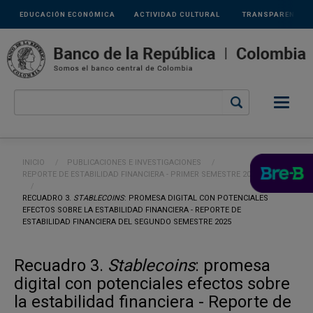
Links
Pasar al contenido principal
EDUCACIÓN ECONÓMICA
ACTIVIDAD CULTURAL
TRANSPARENCIA
secundarios
Ruta de navegación
INICIO
PUBLICACIONES E INVESTIGACIONES
REPORTE DE ESTABILIDAD FINANCIERA - PRIMER SEMESTRE 2026
CURRENT:
RECUADRO 3.
STABLECOINS
: PROMESA DIGITAL CON POTENCIALES
EFECTOS SOBRE LA ESTABILIDAD FINANCIERA - REPORTE DE
ESTABILIDAD FINANCIERA DEL SEGUNDO SEMESTRE 2025
Recuadro 3.
Stablecoins
: promesa
digital con potenciales efectos sobre
la estabilidad financiera - Reporte de