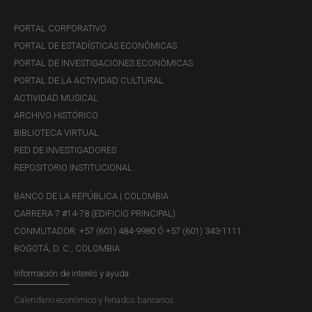
mitigan los efectos de la volatilidad financiera
PORTAL CORPORATIVO
internacional sobre el comercio regional. En contextos de
PORTAL DE ESTADÍSTICAS ECONÓMICAS
endurecimiento monetario global, salidas de capitales o
PORTAL DE INVESTIGACIONES ECONÓMICAS
disrupciones en los mercados internacionales de liquidez,
PORTAL DE LA ACTIVIDAD CULTURAL
la existencia de canales de pago regionales permite
ACTIVIDAD MUSICAL
sostener flujos comerciales básicos sin recurrir de
ARCHIVO HISTÓRICO
manera inmediata a ajustes contractivos o a programas de
BIBLIOTECA VIRTUAL
estabilización de emergencia. La literatura especializada
RED DE INVESTIGADORES
reconoce, en este sentido, que la diversificación de
REPOSITORIO INSTITUCIONAL
infraestructuras de pago constituye un elemento central
de la resiliencia macrofinanciera (BIS–CPMI, 2021).
BANCO DE LA REPÚBLICA | COLOMBIA
CARRERA 7 #14-78 (EDIFICIO PRINCIPAL)
América Latina cuenta con antecedentes relevantes en
CONMUTADOR: +57 (601) 484-9980 Ó +57 (601) 343-1111
esta materia. El Sistema de Pagos en Moneda Local
BOGOTÁ, D. C., COLOMBIA
(SML), implementado inicialmente entre Argentina y Brasil
en 2008 y posteriormente extendido a Uruguay y
Información de interés y ayuda
Paraguay, permitió durante varios años la liquidación
Calendario económico y feriados bancarios
directa del comercio bilateral en monedas nacionales, con