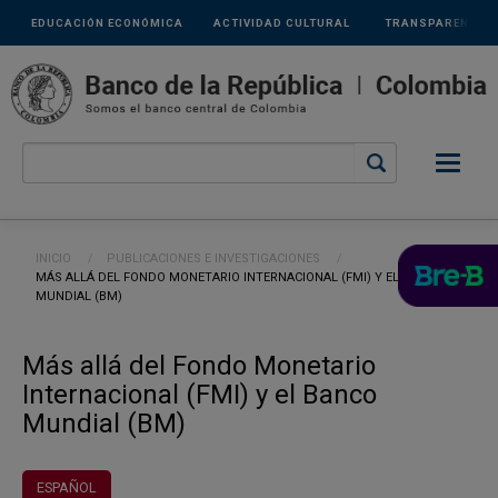
Links
Pasar al contenido principal
EDUCACIÓN ECONÓMICA
ACTIVIDAD CULTURAL
TRANSPARENCIA
secundarios
Ruta de navegación
INICIO
PUBLICACIONES E INVESTIGACIONES
CURRENT:
MÁS ALLÁ DEL FONDO MONETARIO INTERNACIONAL (FMI) Y EL BANCO
MUNDIAL (BM)
Más allá del Fondo Monetario
Internacional (FMI) y el Banco
Mundial (BM)
ESPAÑOL