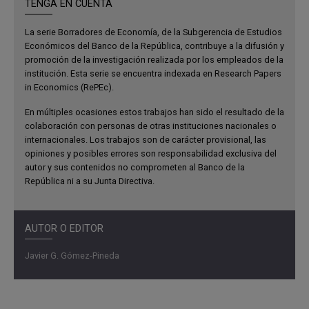
TENGA EN CUENTA
resultado de choques combinados de demanda y oferta,
probablemente incluyendo choques al crecimiento del
La serie Borradores de Economía, de la Subgerencia de Estudios
Económicos del Banco de la República, contribuye a la difusión y
producto.
promoción de la investigación realizada por los empleados de la
institución. Esta serie se encuentra indexada en Research Papers
A la luz del desempeño de los pronósticos durante la
in Economics (RePEc).
crisis financiera global de 2008, el recuento prospectivo
puede ser informativo acerca de la profundidad de la
En múltiples ocasiones estos trabajos han sido el resultado de la
colaboración con personas de otras instituciones nacionales o
recesión 6 meses después del brote, pero puede no ser
internacionales. Los trabajos son de carácter provisional, las
informativo acerca de la forma de la recesión, en particular
opiniones y posibles errores son responsabilidad exclusiva del
en el caso de las economías emergentes y en desarrollo,
autor y sus contenidos no comprometen al Banco de la
aún 12 meses después del brote.
República ni a su Junta Directiva.
Los resultados acerca de la recesión del producto son
robustos a especificaciones de los parámetros y
AUTOR O EDITOR
supuestos. En contraste, los resultados sobre la
Javier G. Gómez-Pineda
profundidad de la recesión en la brecha del producto
dependen del supuesto sobre el choque relativo de
demanda. Investigación futura sobre el efecto de las