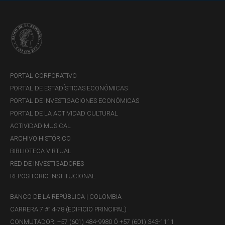
de los choques de demanda y oferta. Sin embargo,
modelos no estructurales, como los filtros univariados,
producen una trayectoria suave del producto potencial y
por lo tanto pueden equivocadamente atribuir a choques
de demanda una gran parte de la variabilidad del producto
que realmente se origina en choques de oferta.
PORTAL CORPORATIVO
PORTAL DE ESTADÍSTICAS ECONÓMICAS
PORTAL DE INVESTIGACIONES ECONÓMICAS
PORTAL DE LA ACTIVIDAD CULTURAL
ACTIVIDAD MUSICAL
ARCHIVO HISTÓRICO
BIBLIOTECA VIRTUAL
RED DE INVESTIGADORES
REPOSITORIO INSTITUCIONAL
BANCO DE LA REPÚBLICA | COLOMBIA
CARRERA 7 #14-78 (EDIFICIO PRINCIPAL)
CONMUTADOR: +57 (601) 484-9980 Ó +57 (601) 343-1111