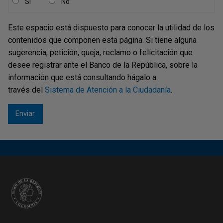
Sí
No
le soliciten.
En el artículo 372 se le asigna a la Junta Directiva del
Este espacio está dispuesto para conocer la utilidad de los
Banco el papel de autoridad monetaria, cambiaria y
contenidos que componen esta página. Si tiene alguna
crediticia, conforme a las funciones que le asigne la
sugerencia, petición, queja, reclamo o felicitación que
Ley, y se hace explícito que los miembros de dicha
desee registrar ante el Banco de la República, sobre la
Junta Directiva representarán exclusivamente el
información que está consultando hágalo a
interés de la Nación.
través del
Sistema de Atención a la Ciudadanía
.
El artículo 373, por su parte, dispone claramente que el
Estado, por intermedio del Banco de la República,
velará por el mantenimiento de la capacidad adquisitiva
de la moneda y establece que el Banco no podrá
establecer cupos de crédito ni otorgar garantías a favor
de particulares diferentes a establecimientos de
crédito. Estipula asimismo que las operaciones de
financiación a favor del Estado requerirán la aprobación
unánime de la Junta Directiva a menos que se trate de
operaciones de mercado abierto. De esta manera no
solo le impone límites a lo que puede hacer el Banco