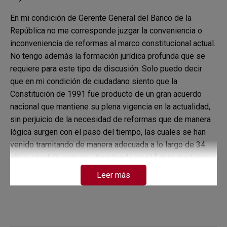
En mi condición de Gerente General del Banco de la
República no me corresponde juzgar la conveniencia o
inconveniencia de reformas al marco constitucional actual.
No tengo además la formación jurídica profunda que se
requiere para este tipo de discusión. Solo puedo decir
que en mi condición de ciudadano siento que la
Constitución de 1991 fue producto de un gran acuerdo
nacional que mantiene su plena vigencia en la actualidad,
sin perjuicio de la necesidad de reformas que de manera
lógica surgen con el paso del tiempo, las cuales se han
venido tramitando de manera adecuada a lo largo de 34
años y podrán seguirse tramitando en el futuro mediante
los mecanismos establecidos para ello en la misma
Leer más
Constitución.
Tal como lo expresó el doctor Jorge Enrique Ibáñez en la
comunicación que me envió con la invitación a participar