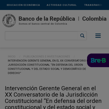
Links
Pasar al contenido principal
EDUCACIÓN ECONÓMICA
ACTIVIDAD CULTURAL
TRANSPARENCIA
secundarios
Ruta de navegación
INICIO
PUBLICACIONES E INVESTIGACIONES
CURRENT:
INTERVENCIÓN GERENTE GENERAL EN EL XX CONVERSATORIO DE LA
JURISDICCIÓN CONSTITUCIONAL “EN DEFENSA DEL ORDEN
CONSTITUCIONAL Y DEL ESTADO SOCIAL Y DEMOCRÁTICO DE
DERECHO”
Intervención Gerente General en el
XX Conversatorio de la Jurisdicción
Constitucional “En defensa del orden
constitucional y del estado social y