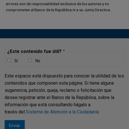
en los colegios afiliados a Uncoli a una tasa 12 veces
errores son de responsabilidad exclusiva de los autores y no
comprometen al Banco de la República ni a su Junta Directiva.
mayor que en la población general, mientras que los
indígenas aparecen a una tasa que es el 30 % de su
frecuencia en la población. Por su parte, los apellidos de
la élite colonial aparecen sobrerrepresentados casi 3
veces en instituciones de alta calidad. Los apellidos
indígenas están ligeramente sobrerrepresentados en los
¿Este contenido fue útil?
colegios públicos de alta calidad. En las instituciones de
baja calidad, los grupos de élite aparecen levemente
Sí
No
sobrerrepresentados, mientras que los grupos étnicos
muestran un patrón distintivo: los afrocolombianos están
Este espacio está dispuesto para conocer la utilidad de los
sobrerrepresentados y los indígenas están relativamente
contenidos que componen esta página. Si tiene alguna
ausentes.
sugerencia, petición, queja, reclamo o felicitación que
desee registrar ante el Banco de la República, sobre la
Gráfico 1. Representación relativa promedio por
información que está consultando hágalo a
grupos sociales en instituciones educativas
través del
Sistema de Atención a la Ciudadanía
.