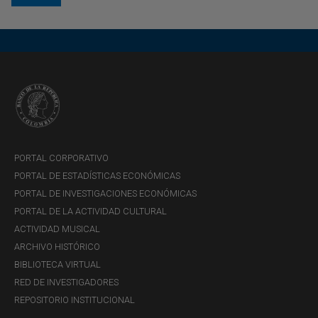
Los resultados del estudio sugieren que hay una
PORTAL CORPORATIVO
persistencia en la desigualdad de acceso a la educación
PORTAL DE ESTADÍSTICAS ECONÓMICAS
de calidad que tiene raíces históricas profundas y que se
PORTAL DE INVESTIGACIONES ECONÓMICAS
remontan al siglo XIX y más atrás. Dicha persistencia de
PORTAL DE LA ACTIVIDAD CULTURAL
estatus ha sido dispar entre los diferentes grupos, lo que
ACTIVIDAD MUSICAL
subraya la necesidad de comprender cómo el estatus
ARCHIVO HISTÓRICO
económico y social de distintos grupos cambia o se
BIBLIOTECA VIRTUAL
mantiene a lo largo del tiempo. Los resultados son
RED DE INVESTIGADORES
además consistentes con la literatura histórica que ha
REPOSITORIO INSTITUCIONAL
señalado que las instituciones coloniales, como la