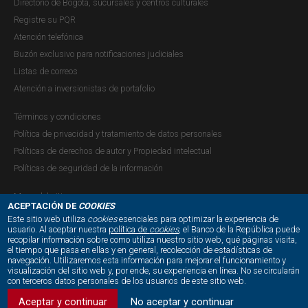
Directorio de Bogotá, sucursales y centros culturales
Registre su PQR
Atención telefónica
Buzón exclusivo para notificaciones judiciales
Listas de correos
Atención a inversionistas de portafolio
Términos y condiciones
Política de privacidad y tratamiento de datos personales
Políticas de derechos de autor y Propiedad intelectual
Políticas de seguridad de la información
Mapa del sitio
ACEPTACIÓN DE
COOKIES
Este sitio web utiliza
cookies
esenciales para optimizar la experiencia de
usuario. Al aceptar nuestra
política de
cookies
, el Banco de la República puede
recopilar información sobre como utiliza nuestro sitio web, qué páginas visita,
NUESTRAS REDES SOCIALES:
el tiempo que pasa en ellas y en general, recolección de estadísticas de
navegación. Utilizaremos esta información para mejorar el funcionamiento y
visualización del sitio web y, por ende, su experiencia en línea. No se circularán
con terceros datos personales de los usuarios de este sitio web.
Aceptar y continuar
No aceptar y continuar