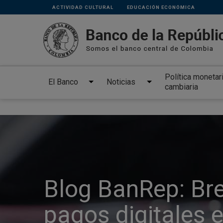
Links
Pasar al contenido principal
ACTIVIDAD CULTURAL
EDUCACIÓN ECONÓMICA
secundarios
Política monetar
El Banco
Noticias
cambiaria
Blog BanRep: Bre
pagos digitales 